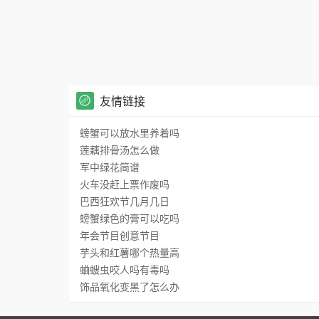
友情链接
螃蟹可以放水里养着吗
莲藕排骨汤怎么做
军中绿花简谱
火车没赶上票作废吗
巴西狂欢节几月几日
螃蟹绿色的膏可以吃吗
年会节目创意节目
芋头和红薯哪个热量高
蛐螋虫咬人吗有毒吗
饰品氧化变黑了怎么办